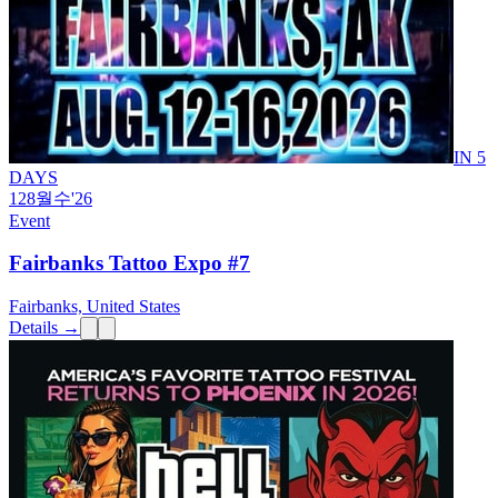
IN 5
DAYS
12
8월
수
'26
Event
Fairbanks Tattoo Expo #7
Fairbanks, United States
Details →