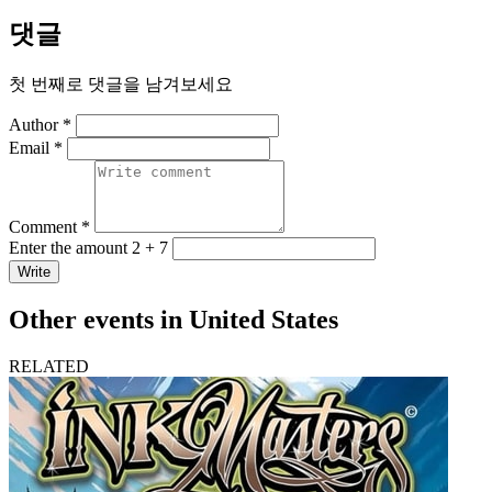
댓글
첫 번째로 댓글을 남겨보세요
Author *
Email *
Comment *
Enter the amount 2 + 7
Write
Other events in United States
RELATED