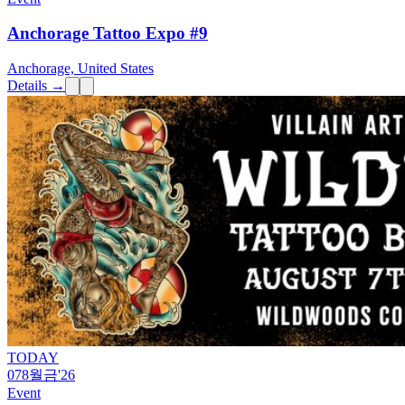
Anchorage Tattoo Expo #9
Anchorage, United States
Details →
TODAY
07
8월
금
'26
Event