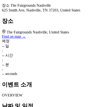
장소
The Fairgrounds Nashville
625 Smith Ave, Nashville, TN 37203, United States
장소
The Fairgrounds Nashville, United States
Find on map →
예정
--
일
:
--
시간
:
--
분
:
--
seconds
이벤트 소개
OVERVIEW
날짜 및 일정