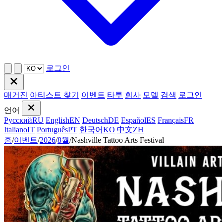
로그인
매거진
아티스트 찾기
이벤트
타투
회사
모델
검색
로그인
언어
Русский
RU
English
EN
Deutsch
DE
Español
ES
Français
FR
Italiano
IT
Português
PT
한국어
KO
中文
ZH
홈
/
이벤트
/
2026
/
8월
/
Nashville Tattoo Arts Festival