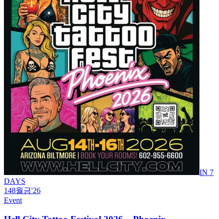
IN 7
DAYS
14
8월
금
'26
Event