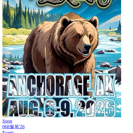
Soon
06
8월
목
'26
Event