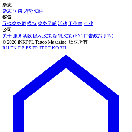
杂志
杂志
访谈
趋势
知识
探索
寻找纹身师
模特
纹身灵感
活动
工作室
企业
公司
关于
服务条款
隐私政策
编辑政策 (EN)
广告政策 (EN)
© 2026 iNKPPL Tattoo Magazine. 版权所有。
RU
EN
DE
ES
FR
IT
PT
KO
ZH