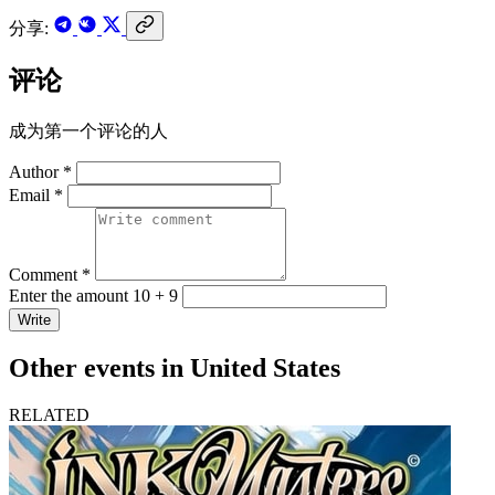
分享:
评论
成为第一个评论的人
Author *
Email *
Comment *
Enter the amount 10 + 9
Write
Other events in United States
RELATED