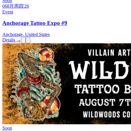
Soon
06
8月
周四
'26
Event
Anchorage Tattoo Expo #9
Anchorage, United States
Details →
Soon