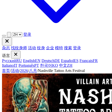
登录
杂志
找纹身师
活动
纹身
企业
模特
搜索
登录
语言
Русский
RU
English
EN
Deutsch
DE
Español
ES
Français
FR
Italiano
IT
Português
PT
한국어
KO
中文
ZH
首页
/
活动
/
2026
/
八月
/
Nashville Tattoo Arts Festival