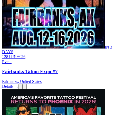
IN 3
DAYS
12
8月
周三
'26
Event
Fairbanks Tattoo Expo #7
Fairbanks, United States
Details →