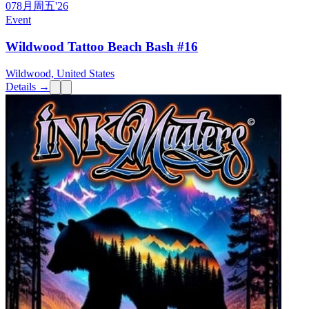
07
8月
周五
'26
Event
Wildwood Tattoo Beach Bash #16
Wildwood, United States
Details →