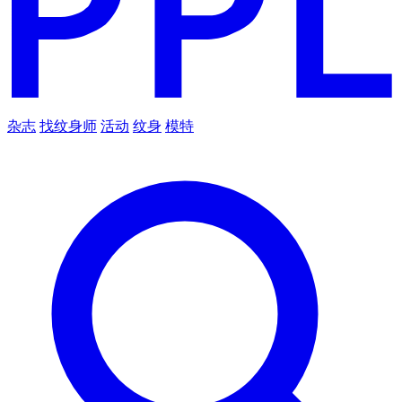
杂志
找纹身师
活动
纹身
模特