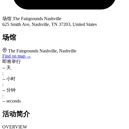
场馆
The Fairgrounds Nashville
625 Smith Ave, Nashville, TN 37203, United States
场馆
The Fairgrounds Nashville, Nashville
Find on map →
即将举行
--
天
:
--
小时
:
--
分钟
:
--
seconds
活动简介
OVERVIEW