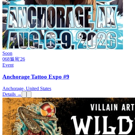
Soon
06
8월
목
'26
Event
Anchorage Tattoo Expo #9
Anchorage, United States
Details →