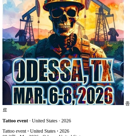
종
료
Tattoo event
· United States · 2026
Tattoo event
·
United States
·
2026