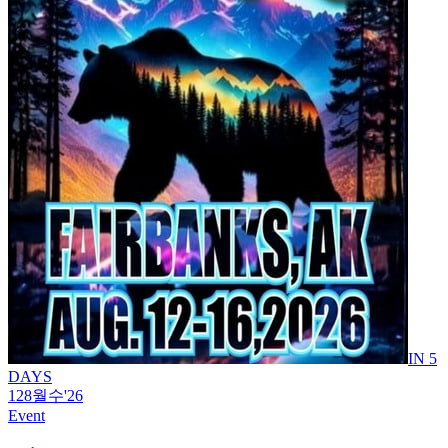
IN 5
DAYS
12
8월
수
'26
Event