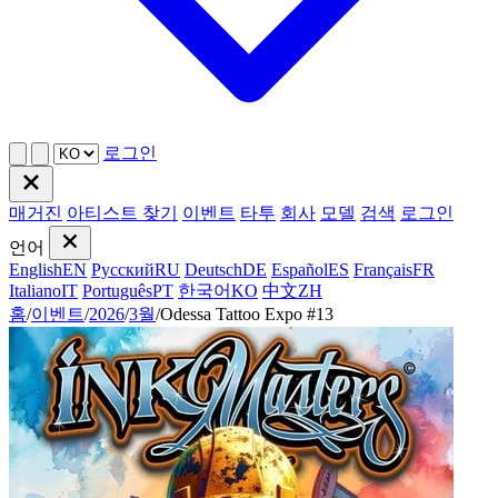
로그인
매거진
아티스트 찾기
이벤트
타투
회사
모델
검색
로그인
언어
English
EN
Русский
RU
Deutsch
DE
Español
ES
Français
FR
Italiano
IT
Português
PT
한국어
KO
中文
ZH
홈
/
이벤트
/
2026
/
3월
/
Odessa Tattoo Expo #13