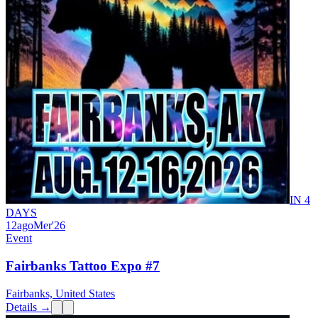
IN 4
DAYS
12
ago
Mer
'26
Event
Fairbanks Tattoo Expo #7
Fairbanks, United States
Details →