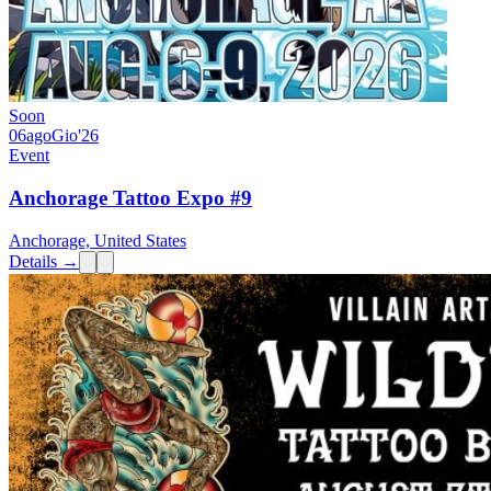
Soon
06
ago
Gio
'26
Event
Anchorage Tattoo Expo #9
Anchorage, United States
Details →