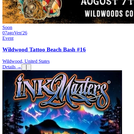
Soon
07
ago
Ven
'26
Event
Wildwood Tattoo Beach Bash #16
Wildwood, United States
Details →