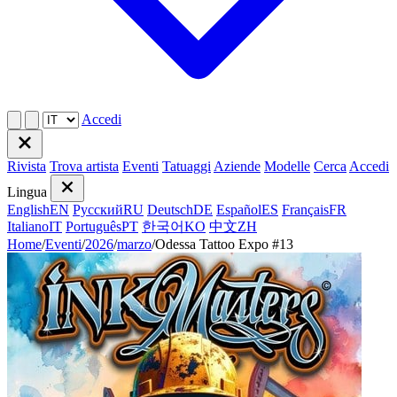
Accedi
Rivista
Trova artista
Eventi
Tatuaggi
Aziende
Modelle
Cerca
Accedi
Lingua
English
EN
Русский
RU
Deutsch
DE
Español
ES
Français
FR
Italiano
IT
Português
PT
한국어
KO
中文
ZH
Home
/
Eventi
/
2026
/
marzo
/
Odessa Tattoo Expo #13