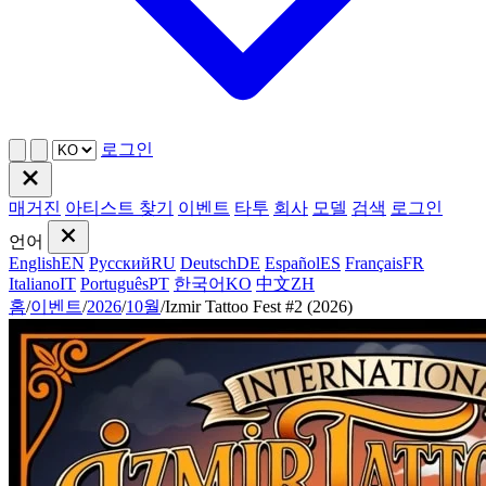
로그인
매거진
아티스트 찾기
이벤트
타투
회사
모델
검색
로그인
언어
English
EN
Русский
RU
Deutsch
DE
Español
ES
Français
FR
Italiano
IT
Português
PT
한국어
KO
中文
ZH
홈
/
이벤트
/
2026
/
10월
/
Izmir Tattoo Fest #2 (2026)