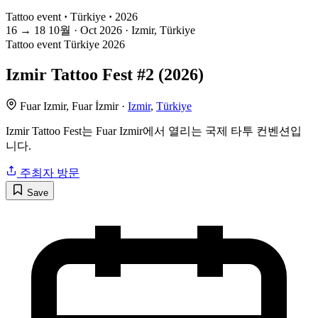
Tattoo event
·
Türkiye
·
2026
16
→
18
10월 · Oct
2026 · Izmir, Türkiye
Tattoo event
Türkiye
2026
Izmir Tattoo Fest #2 (2026)
Fuar Izmir, Fuar İzmir ·
Izmir
,
Türkiye
Izmir Tattoo Fest는 Fuar Izmir에서 열리는 국제 타투 컨벤션입
니다.
주최자 방문
Save