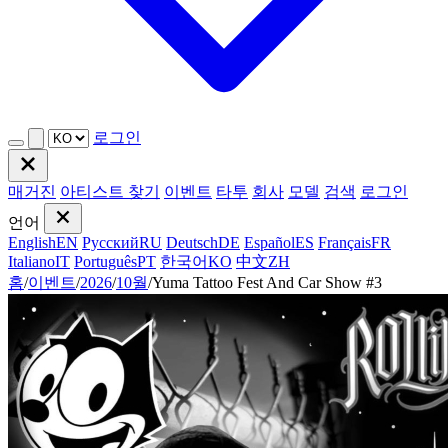
로그인
매거진
아티스트 찾기
이벤트
타투
회사
모델
검색
로그인
언어
English
EN
Русский
RU
Deutsch
DE
Español
ES
Français
FR
Italiano
IT
Português
PT
한국어
KO
中文
ZH
홈
/
이벤트
/
2026
/
10월
/
Yuma Tattoo Fest And Car Show #3