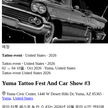
예정
Tattoo event
· United States · 2026
Tattoo event
·
United States
·
2026
02
→
04
10월 · Oct
2026 · Yuma, United States
Tattoo event
United States
2026
Yuma Tattoo Fest And Car Show #3
Yuma Civic Center, 1440 W Desert Hills Dr, Yuma, AZ 85365 ·
Yuma
,
United States
유마 타투 페스트 & 카 쇼 #3는 2026년 10월 유마 시민 센터에