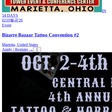
IN
54 DAYS
02
10월
금
'26
Event
Bizarre Bazaar Tattoo Convention #2
Marietta, United States
Apply / Register →