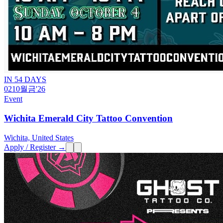
IN 54 DAYS
02
10월
금
'26
Event
Wichita Emerald City Tattoo Convention
Wichita, United States
Apply / Register →