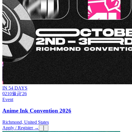
IN 54 DAYS
02
10월
금
'26
Event
Anime Ink Convention 2026
Richmond, United States
Apply / Register →