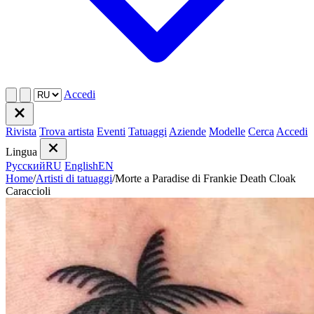
Accedi
Rivista
Trova artista
Eventi
Tatuaggi
Aziende
Modelle
Cerca
Accedi
Lingua
Русский
RU
English
EN
Home
/
Artisti di tatuaggi
/
Morte a Paradise di Frankie Death Cloak
Caraccioli