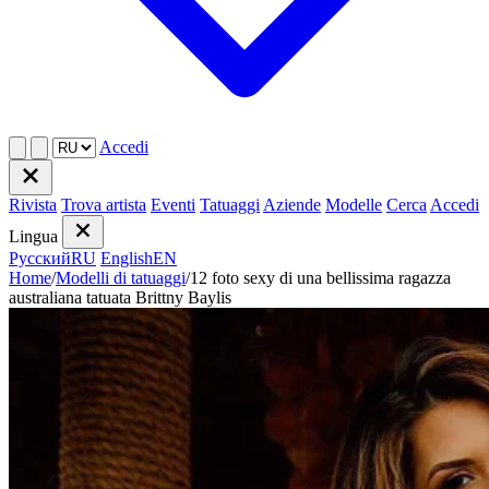
Accedi
Rivista
Trova artista
Eventi
Tatuaggi
Aziende
Modelle
Cerca
Accedi
Lingua
Русский
RU
English
EN
Home
/
Modelli di tatuaggi
/
12 foto sexy di una bellissima ragazza
australiana tatuata Brittny Baylis