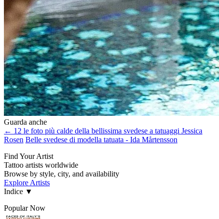
Guarda anche
← 12 le foto più calde della bellissima svedese a tatuaggi Jessica
Rosen
Belle svedese di modella tatuata - Ida Mårtensson
Find Your Artist
Tattoo artists worldwide
Browse by style, city, and availability
Explore Artists
Indice
▼
Popular Now