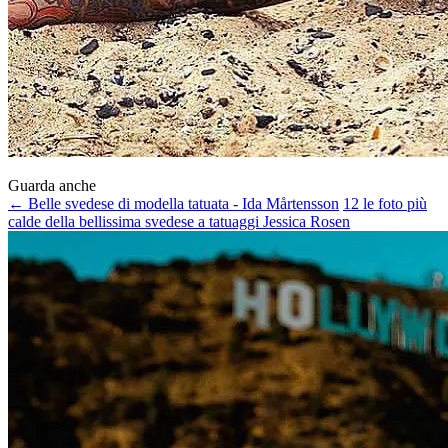
Guarda anche
← Belle svedese di modella tatuata - Ida Mårtensson
12 le foto più
calde della bellissima svedese a tatuaggi Jessica Rosen