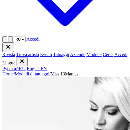
Accedi
Rivista
Trova artista
Eventi
Tatuaggi
Aziende
Modelle
Cerca
Accedi
Lingua
Русский
RU
English
EN
Home
/
Modelli di tatuaggi
/
Miss 13Manias