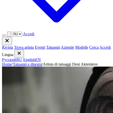
Accedi
Rivista
Trova artista
Eventi
Tatuaggi
Aziende
Modelle
Cerca
Accedi
Lingua
Русский
RU
English
EN
Home
/
Tatuaggi e disegni
/
Artista di tatuaggi Deni Aktemirov