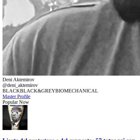
Deni Aktemirov
@deni_aktemirov
BLACK
BLACK&GREY
BIOMECHANICAL
Master Profile
Popular Now