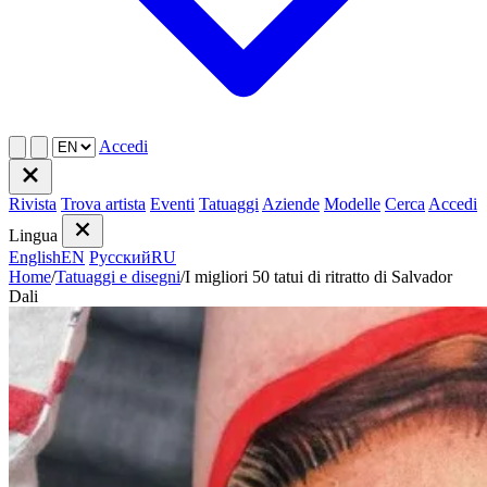
Accedi
Rivista
Trova artista
Eventi
Tatuaggi
Aziende
Modelle
Cerca
Accedi
Lingua
English
EN
Русский
RU
Home
/
Tatuaggi e disegni
/
I migliori 50 tatui di ritratto di Salvador
Dali