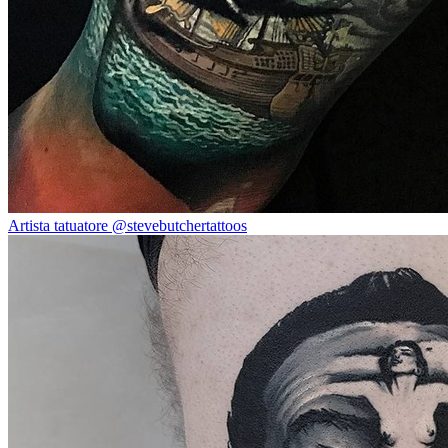
Artista tatuatore @stevebutchertattoos