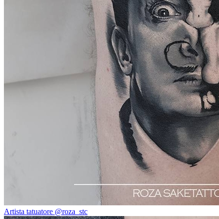
Artista tatuatore @roza_stc