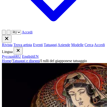
Accedi
Rivista
Trova artista
Eventi
Tatuaggi
Aziende
Modelle
Cerca
Accedi
Lingua
Русский
RU
English
EN
Home
/
Tatuaggi e disegni
/
I rulli del giapponese tatuaggio