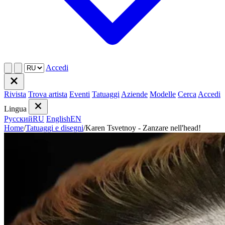
Accedi
Rivista
Trova artista
Eventi
Tatuaggi
Aziende
Modelle
Cerca
Accedi
Lingua
Русский
RU
English
EN
Home
/
Tatuaggi e disegni
/
Karen Tsvetnoy - Zanzare nell'head!