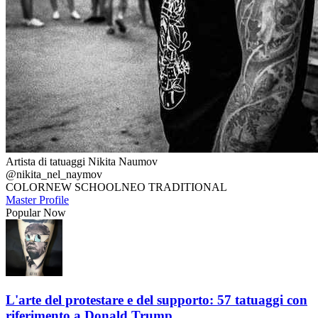
Artista di tatuaggi Nikita Naumov
@nikita_nel_naymov
COLOR
NEW SCHOOL
NEO TRADITIONAL
Master Profile
Popular Now
L'arte del protestare e del supporto: 57 tatuaggi con
riferimento a Donald Trump