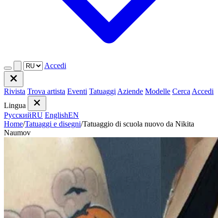
Accedi
Rivista
Trova artista
Eventi
Tatuaggi
Aziende
Modelle
Cerca
Accedi
Lingua
Русский
RU
English
EN
Home
/
Tatuaggi e disegni
/
Tatuaggio di scuola nuovo da Nikita
Naumov