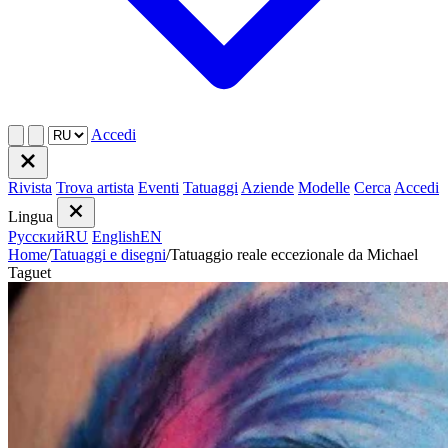
Accedi
Rivista
Trova artista
Eventi
Tatuaggi
Aziende
Modelle
Cerca
Accedi
Lingua
Русский
RU
English
EN
Home
/
Tatuaggi e disegni
/
Tatuaggio reale eccezionale da Michael
Taguet