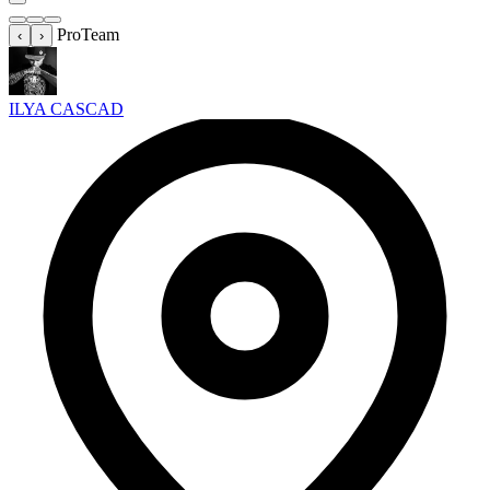
ProTeam
‹
›
ILYA CASCAD