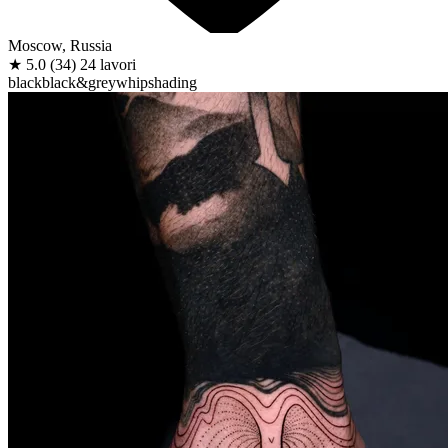
Moscow, Russia
★
5.0
(34)
24 lavori
black
black&grey
whipshading