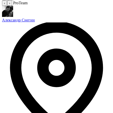
ProTeam
‹
›
Александр Снегин