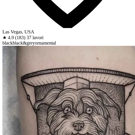
Las Vegas, USA
★
4.9
(183)
37 lavori
black
black&grey
ornamental