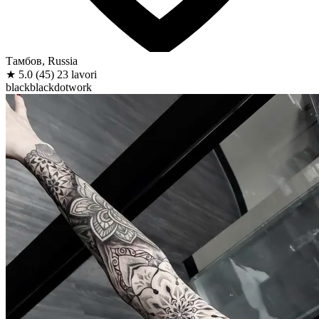
Тамбов, Russia
★
5.0
(45)
23 lavori
black
black
dotwork