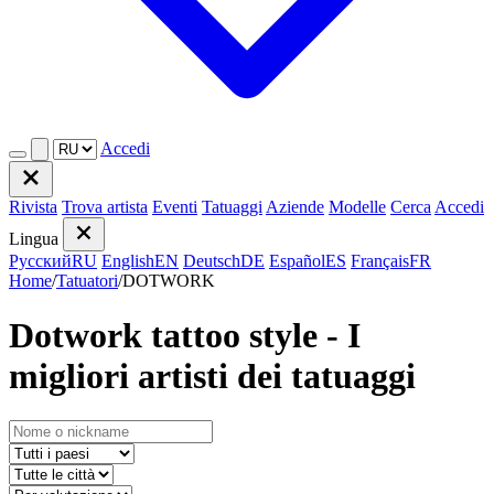
Accedi
Rivista
Trova artista
Eventi
Tatuaggi
Aziende
Modelle
Cerca
Accedi
Lingua
Русский
RU
English
EN
Deutsch
DE
Español
ES
Français
FR
Home
/
Tatuatori
/
DOTWORK
Dotwork tattoo style - I
migliori artisti dei tatuaggi