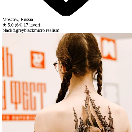
Moscow, Russia
★
5.0
(64)
17 lavori
black&grey
black
micro realism