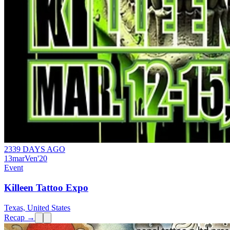
2339 DAYS AGO
13
mar
Ven
'20
Event
Killeen Tattoo Expo
Texas, United States
Recap →