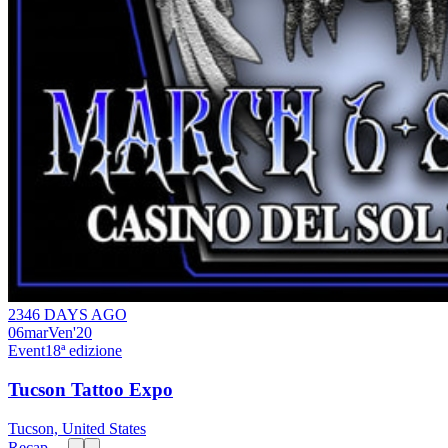
2346 DAYS AGO
06
mar
Ven
'20
Event
18ª edizione
Tucson Tattoo Expo
Tucson, United States
Recap →