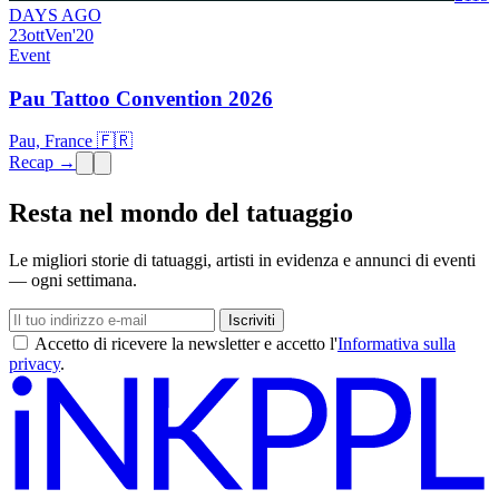
DAYS AGO
23
ott
Ven
'20
Event
Pau Tattoo Convention 2026
Pau, France 🇫🇷
Recap →
Resta nel mondo del tatuaggio
Le migliori storie di tatuaggi, artisti in evidenza e annunci di eventi
— ogni settimana.
Iscriviti
Accetto di ricevere la newsletter e accetto l'
Informativa sulla
privacy
.