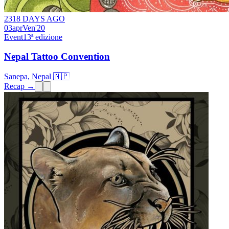
2318 DAYS AGO
03
apr
Ven
'20
Event
13ª edizione
Nepal Tattoo Convention
Sanepa, Nepal 🇳🇵
Recap →