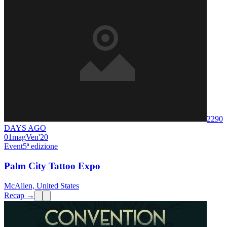
2290
DAYS AGO
01
mag
Ven
'20
Event
5ª edizione
Palm City Tattoo Expo
McAllen, United States
Recap →