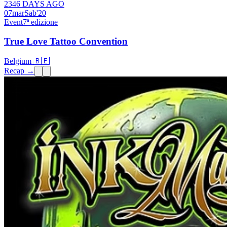
2346 DAYS AGO
07
mar
Sab
'20
Event
7ª edizione
True Love Tattoo Convention
Belgium 🇧🇪
Recap →