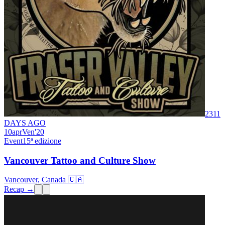
2311
DAYS AGO
10
apr
Ven
'20
Event
15ª edizione
Vancouver Tattoo and Culture Show
Vancouver, Canada 🇨🇦
Recap →