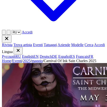
Accedi
Rivista
Trova artista
Eventi
Tatuaggi
Aziende
Modelle
Cerca
Accedi
Lingua
Русский
RU
English
EN
Deutsch
DE
Español
ES
Français
FR
Home
/
Eventi
/
2025
/
maggio
/
Carnival Of Ink Sain Charles 2025