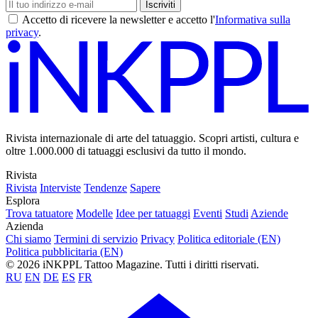
Iscriviti
Accetto di ricevere la newsletter e accetto l'
Informativa sulla
privacy
.
Rivista internazionale di arte del tatuaggio. Scopri artisti, cultura e
oltre 1.000.000 di tatuaggi esclusivi da tutto il mondo.
Rivista
Rivista
Interviste
Tendenze
Sapere
Esplora
Trova tatuatore
Modelle
Idee per tatuaggi
Eventi
Studi
Aziende
Azienda
Chi siamo
Termini di servizio
Privacy
Politica editoriale (EN)
Politica pubblicitaria (EN)
© 2026 iNKPPL Tattoo Magazine. Tutti i diritti riservati.
RU
EN
DE
ES
FR