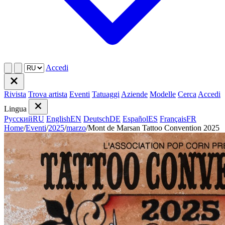
Accedi
Rivista
Trova artista
Eventi
Tatuaggi
Aziende
Modelle
Cerca
Accedi
Lingua
Русский
RU
English
EN
Deutsch
DE
Español
ES
Français
FR
Home
/
Eventi
/
2025
/
marzo
/
Mont de Marsan Tattoo Convention 2025