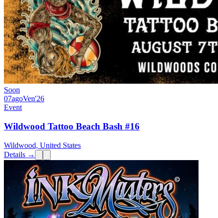
Soon
07
ago
Ven
'26
Event
Wildwood Tattoo Beach Bash #16
Wildwood, United States
Details →