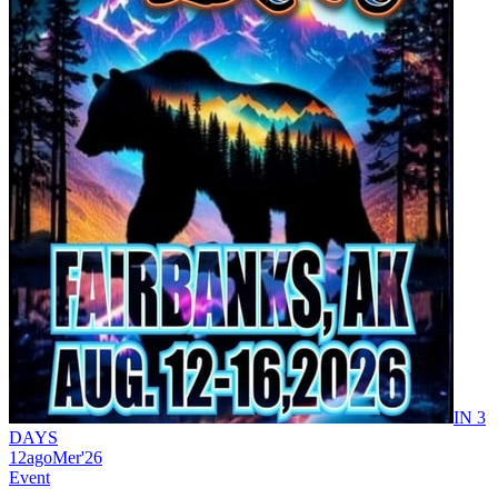
IN 3
DAYS
12
ago
Mer
'26
Event