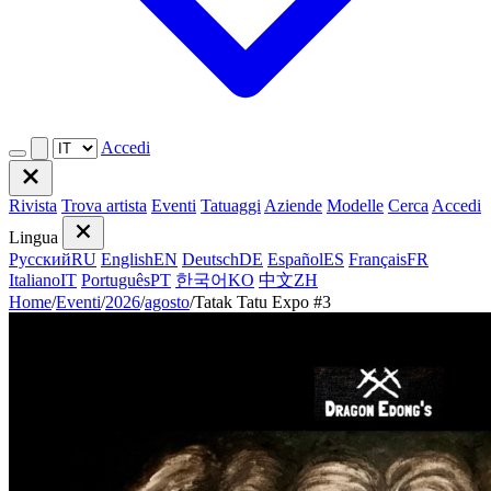
Accedi
Rivista
Trova artista
Eventi
Tatuaggi
Aziende
Modelle
Cerca
Accedi
Lingua
Русский
RU
English
EN
Deutsch
DE
Español
ES
Français
FR
Italiano
IT
Português
PT
한국어
KO
中文
ZH
Home
/
Eventi
/
2026
/
agosto
/
Tatak Tatu Expo #3