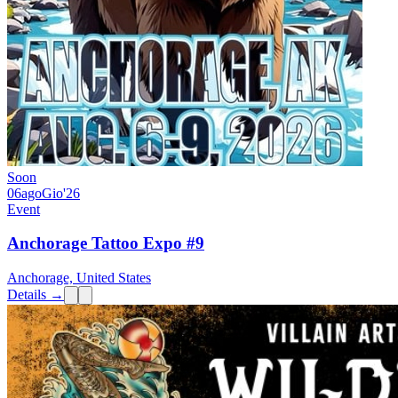
Soon
06
ago
Gio
'26
Event
Anchorage Tattoo Expo #9
Anchorage, United States
Details →