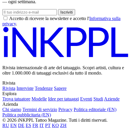
— ogni settimana.
Iscriviti
Accetto di ricevere la newsletter e accetto l'
Informativa sulla
privacy
.
Rivista internazionale di arte del tatuaggio. Scopri artisti, cultura e
oltre 1.000.000 di tatuaggi esclusivi da tutto il mondo.
Rivista
Rivista
Interviste
Tendenze
Sapere
Esplora
Trova tatuatore
Modelle
Idee per tatuaggi
Eventi
Studi
Aziende
Azienda
Chi siamo
Termini di servizio
Privacy
Politica editoriale (EN)
Politica pubblicitaria (EN)
© 2026 iNKPPL Tattoo Magazine. Tutti i diritti riservati.
RU
EN
DE
ES
FR
IT
PT
KO
ZH