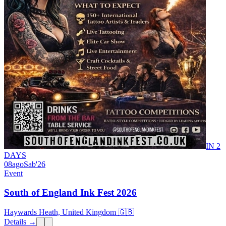
IN 2
DAYS
08
ago
Sab
'26
Event
South of England Ink Fest 2026
Haywards Heath, United Kingdom 🇬🇧
Details →