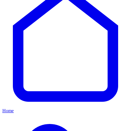
IN 2 DAYS
08
ago
Sab
'26
Event
UKTTA Manchester Tattoo Convention (2026)
UKTTA Manchester, United Kingdom 🇬🇧
Details →
IN 8 DAYS
14
ago
Ven
'26
Event
Ink and Engines Fest
Norwich, United Kingdom 🇬🇧
Details →
Resta nel mondo del tatuaggio
Le migliori storie di tatuaggi, artisti in evidenza e annunci di eventi
— ogni settimana.