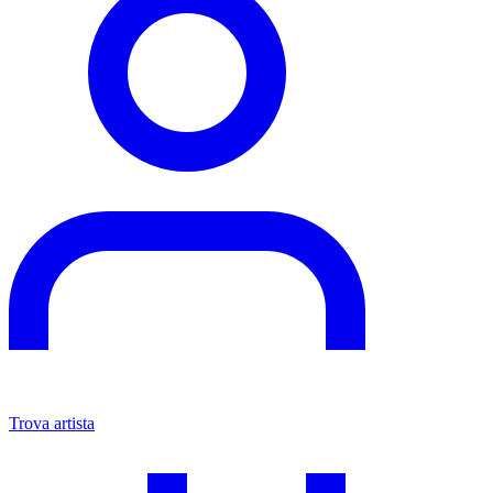
Iscriviti
Accetto di ricevere la newsletter e accetto l'
Informativa sulla
privacy
.
Rivista internazionale di arte del tatuaggio. Scopri artisti, cultura e
oltre 1.000.000 di tatuaggi esclusivi da tutto il mondo.
Rivista
Rivista
Interviste
Tendenze
Sapere
Esplora
Trova tatuatore
Modelle
Idee per tatuaggi
Eventi
Studi
Aziende
Azienda
Chi siamo
Termini di servizio
Privacy
Politica editoriale (EN)
Politica pubblicitaria (EN)
© 2026 iNKPPL Tattoo Magazine. Tutti i diritti riservati.
RU
EN
DE
ES
FR
IT
PT
KO
ZH