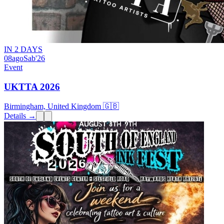
IN 2 DAYS
08
ago
Sab
'26
Event
UKTTA 2026
Birmingham, United Kingdom 🇬🇧
Details →