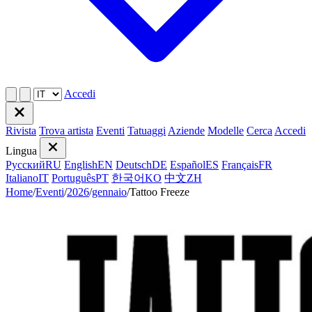
Accedi
Rivista
Trova artista
Eventi
Tatuaggi
Aziende
Modelle
Cerca
Accedi
Lingua
Русский
RU
English
EN
Deutsch
DE
Español
ES
Français
FR
Italiano
IT
Português
PT
한국어
KO
中文
ZH
Home
/
Eventi
/
2026
/
gennaio
/
Tattoo Freeze