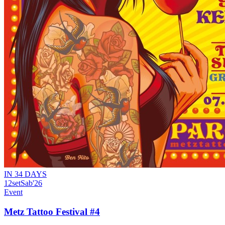
IN 34 DAYS
12
set
Sab
'26
Event
Metz Tattoo Festival #4