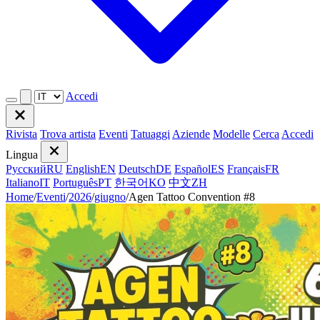
Accedi
Rivista
Trova artista
Eventi
Tatuaggi
Aziende
Modelle
Cerca
Accedi
Lingua
Русский
RU
English
EN
Deutsch
DE
Español
ES
Français
FR
Italiano
IT
Português
PT
한국어
KO
中文
ZH
Home
/
Eventi
/
2026
/
giugno
/
Agen Tattoo Convention #8