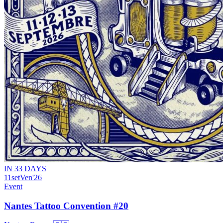
IN 33 DAYS
11
set
Ven
'26
Event
Nantes Tattoo Convention #20