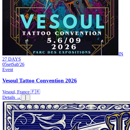
IN
27 DAYS
05
set
Sab
'26
Event
Vesoul Tattoo Convention 2026
Vesoul, France 🇫🇷
Details →