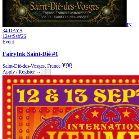
IN
34 DAYS
12
set
Sab
'26
Event
FairyInk Saint-Dié #1
Saint-Dié-des-Vosges, France 🇫🇷
Apply / Register →