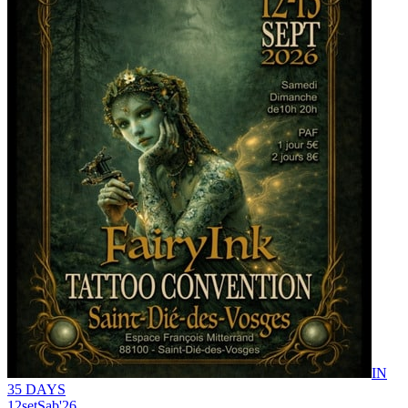
IN
35 DAYS
12
set
Sab
'26