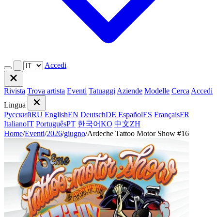
Accedi
Rivista
Trova artista
Eventi
Tatuaggi
Aziende
Modelle
Cerca
Accedi
Lingua
Русский
RU
English
EN
Deutsch
DE
Español
ES
Français
FR
Italiano
IT
Português
PT
한국어
KO
中文
ZH
Home
/
Eventi
/
2026
/
giugno
/
Ardeche Tattoo Motor Show #16