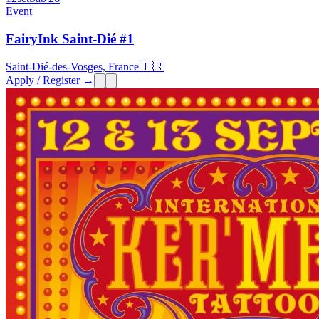
Event
FairyInk Saint-Dié #1
Saint-Dié-des-Vosges, France 🇫🇷
Apply / Register →