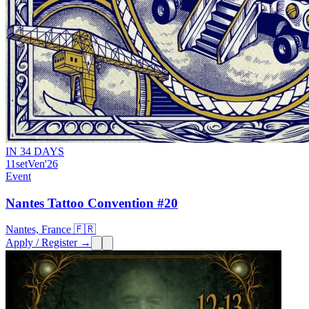
IN 34 DAYS
11
set
Ven
'26
Event
Nantes Tattoo Convention #20
Nantes, France 🇫🇷
Apply / Register →