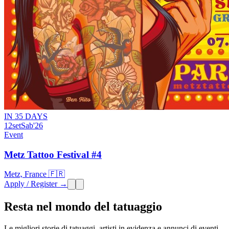
IN 35 DAYS
12
set
Sab
'26
Event
Metz Tattoo Festival #4
Metz, France 🇫🇷
Apply / Register →
Resta nel mondo del tatuaggio
Le migliori storie di tatuaggi, artisti in evidenza e annunci di eventi