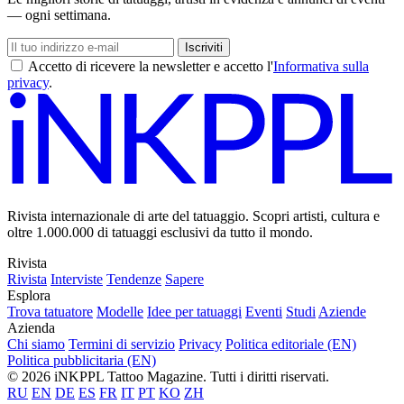
— ogni settimana.
Iscriviti
Accetto di ricevere la newsletter e accetto l'
Informativa sulla
privacy
.
Rivista internazionale di arte del tatuaggio. Scopri artisti, cultura e
oltre 1.000.000 di tatuaggi esclusivi da tutto il mondo.
Rivista
Rivista
Interviste
Tendenze
Sapere
Esplora
Trova tatuatore
Modelle
Idee per tatuaggi
Eventi
Studi
Aziende
Azienda
Chi siamo
Termini di servizio
Privacy
Politica editoriale (EN)
Politica pubblicitaria (EN)
© 2026 iNKPPL Tattoo Magazine. Tutti i diritti riservati.
RU
EN
DE
ES
FR
IT
PT
KO
ZH