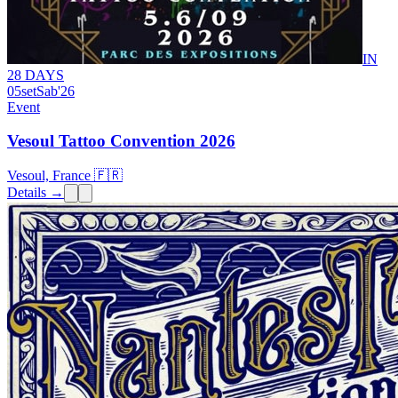
IN
28 DAYS
05
set
Sab
'26
Event
Vesoul Tattoo Convention 2026
Vesoul, France 🇫🇷
Details →