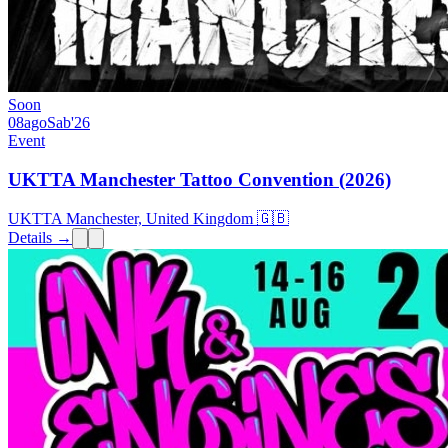
Soon
08
ago
Sab
'26
Event
UKTTA Manchester Tattoo Convention (2026)
UKTTA Manchester, United Kingdom 🇬🇧
Details →