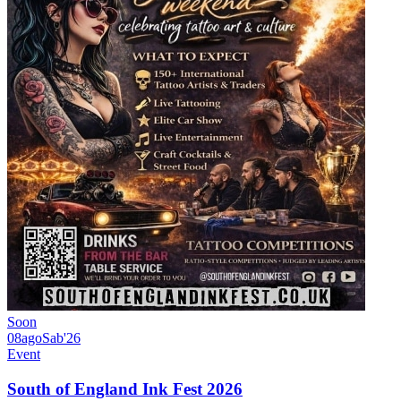
Soon
08
ago
Sab
'26
Event
South of England Ink Fest 2026