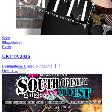
Soon
08
ago
Sab
'26
Event
UKTTA 2026
Birmingham, United Kingdom 🇬🇧
Details →