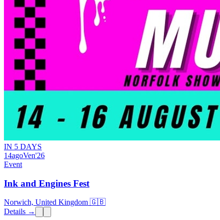
IN 5 DAYS
14
ago
Ven
'26
Event
Ink and Engines Fest
Norwich, United Kingdom 🇬🇧
Details →