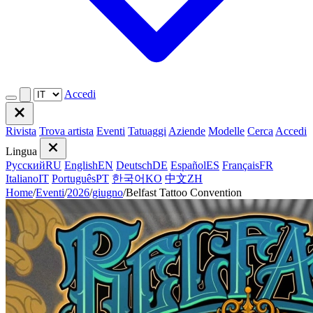
Accedi
Rivista
Trova artista
Eventi
Tatuaggi
Aziende
Modelle
Cerca
Accedi
Lingua
Русский
RU
English
EN
Deutsch
DE
Español
ES
Français
FR
Italiano
IT
Português
PT
한국어
KO
中文
ZH
Home
/
Eventi
/
2026
/
giugno
/
Belfast Tattoo Convention