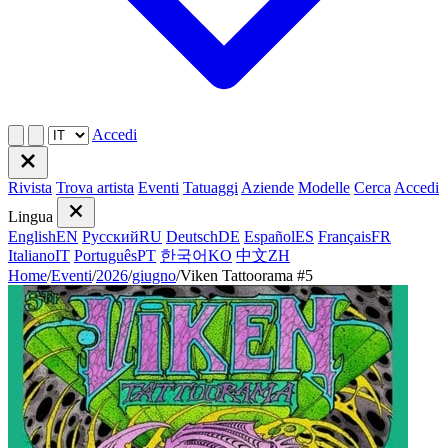
Accedi
Rivista
Trova artista
Eventi
Tatuaggi
Aziende
Modelle
Cerca
Accedi
Lingua
English
EN
Русский
RU
Deutsch
DE
Español
ES
Français
FR
Italiano
IT
Português
PT
한국어
KO
中文
ZH
Home
/
Eventi
/
2026
/
giugno
/
Viken Tattoorama #5