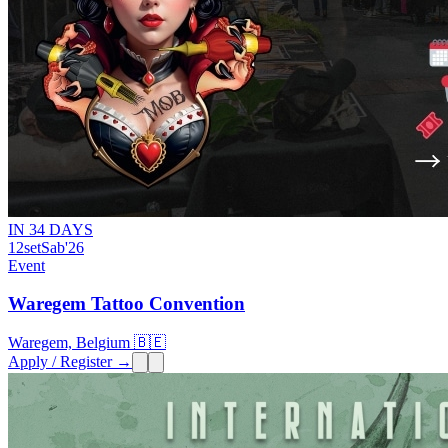
IN 34 DAYS
12
set
Sab
'26
Event
Waregem Tattoo Convention
Waregem, Belgium 🇧🇪
Apply / Register →