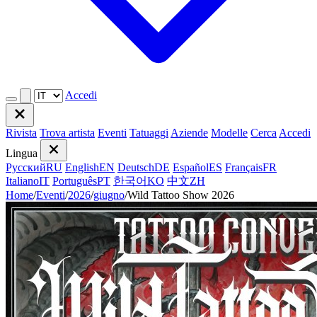
Accedi
Rivista
Trova artista
Eventi
Tatuaggi
Aziende
Modelle
Cerca
Accedi
Lingua
Русский
RU
English
EN
Deutsch
DE
Español
ES
Français
FR
Italiano
IT
Português
PT
한국어
KO
中文
ZH
Home
/
Eventi
/
2026
/
giugno
/
Wild Tattoo Show 2026