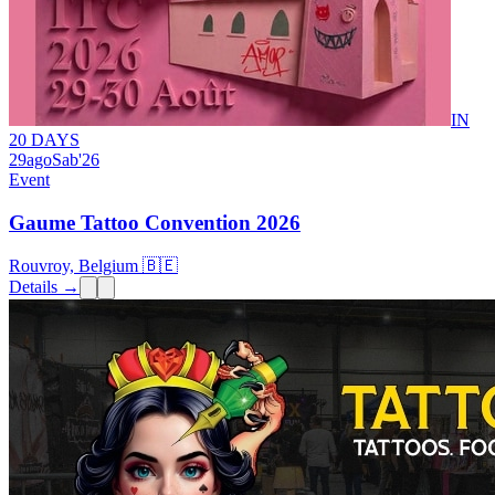
IN
20 DAYS
29
ago
Sab
'26
Event
Gaume Tattoo Convention 2026
Rouvroy, Belgium 🇧🇪
Details →