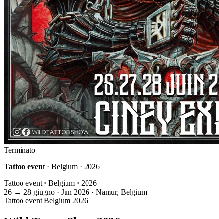
Terminato
Tattoo event
· Belgium · 2026
Tattoo event
·
Belgium
·
2026
26
→
28
giugno · Jun
2026 · Namur, Belgium
Tattoo event
Belgium
2026