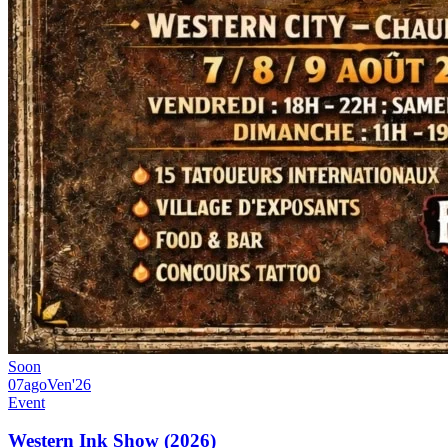
Soon
07
ago
Ven
'26
Event
Western Ink Show (2026)