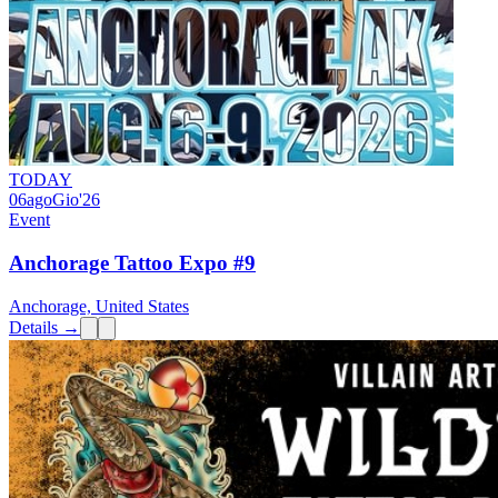
TODAY
06
ago
Gio
'26
Event
Anchorage Tattoo Expo #9
Anchorage, United States
Details →