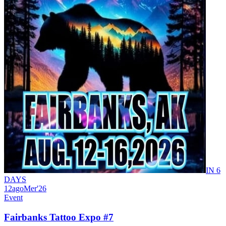
IN 6
DAYS
12
ago
Mer
'26
Event
Fairbanks Tattoo Expo #7