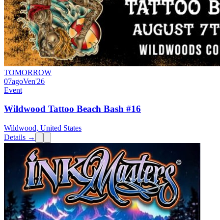
TOMORROW
07
ago
Ven
'26
Event
Wildwood Tattoo Beach Bash #16
Wildwood, United States
Details →