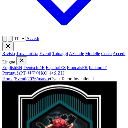
Accedi
Rivista
Trova artista
Eventi
Tatuaggi
Aziende
Modelle
Cerca
Accedi
Lingua
English
EN
Deutsch
DE
Español
ES
Français
FR
Italiano
IT
Português
PT
한국어
KO
中文
ZH
Home
/
Eventi
/
2026
/
marzo
/
Cyan Tattoo Invitational