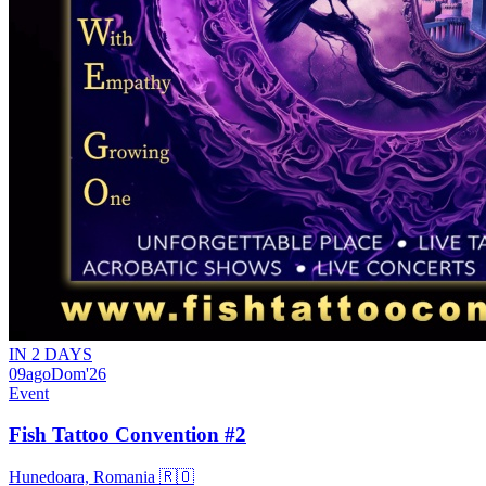
IN 2 DAYS
09
ago
Dom
'26
Event
Fish Tattoo Convention #2
Hunedoara, Romania 🇷🇴