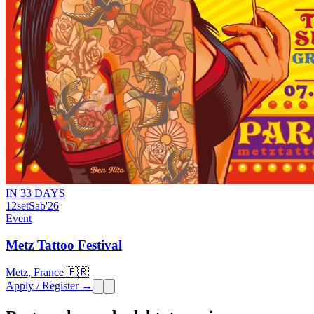
IN 33 DAYS
12
set
Sab
'26
Event
Metz Tattoo Festival
Metz, France 🇫🇷
Apply / Register →