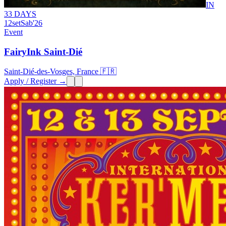
IN
33 DAYS
12
set
Sab
'26
Event
FairyInk Saint-Dié
Saint-Dié-des-Vosges, France 🇫🇷
Apply / Register →