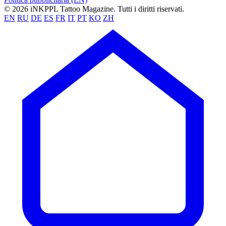
© 2026 iNKPPL Tattoo Magazine. Tutti i diritti riservati.
EN
RU
DE
ES
FR
IT
PT
KO
ZH