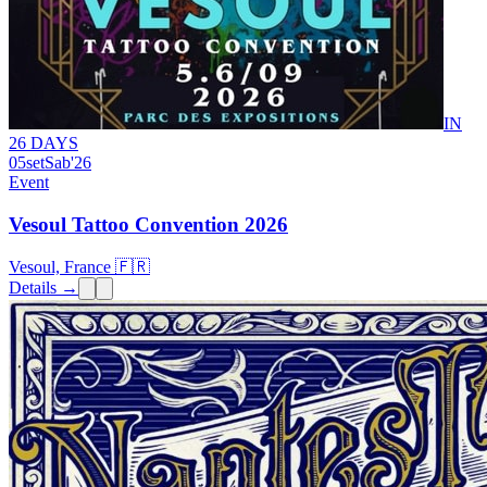
IN
26 DAYS
05
set
Sab
'26
Event
Vesoul Tattoo Convention 2026
Vesoul, France 🇫🇷
Details →