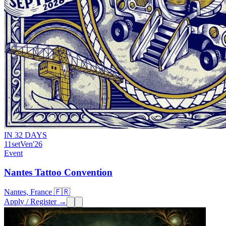
IN 32 DAYS
11
set
Ven
'26
Event
Nantes Tattoo Convention
Nantes, France 🇫🇷
Apply / Register →