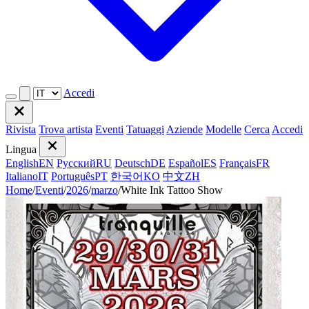
Accedi
Rivista
Trova artista
Eventi
Tatuaggi
Aziende
Modelle
Cerca
Accedi
Lingua
English
EN
Русский
RU
Deutsch
DE
Español
ES
Français
FR
Italiano
IT
Português
PT
한국어
KO
中文
ZH
Home
/
Eventi
/
2026
/
marzo
/
White Ink Tattoo Show