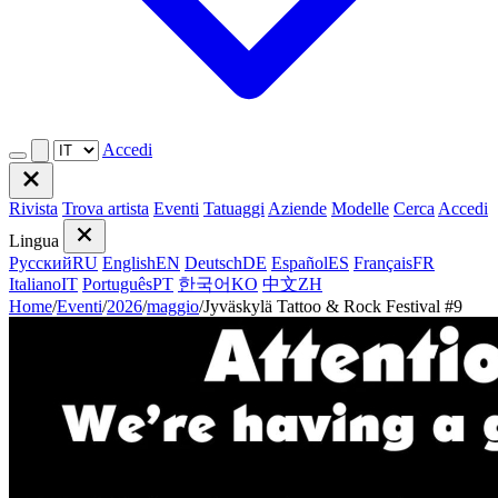
Accedi
Rivista
Trova artista
Eventi
Tatuaggi
Aziende
Modelle
Cerca
Accedi
Lingua
Русский
RU
English
EN
Deutsch
DE
Español
ES
Français
FR
Italiano
IT
Português
PT
한국어
KO
中文
ZH
Home
/
Eventi
/
2026
/
maggio
/
Jyväskylä Tattoo & Rock Festival #9