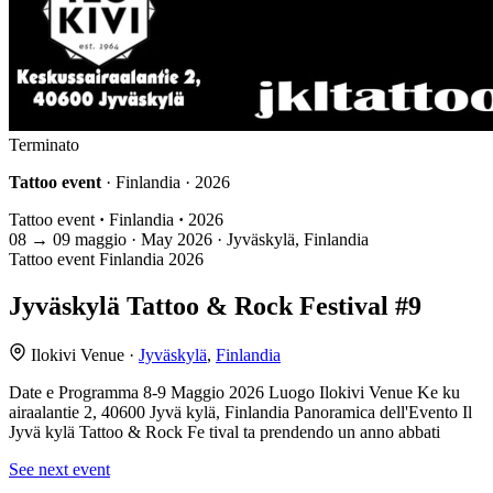
Terminato
Tattoo event
· Finlandia · 2026
Tattoo event
·
Finlandia
·
2026
08
→
09
maggio · May
2026 · Jyväskylä, Finlandia
Tattoo event
Finlandia
2026
Jyväskylä Tattoo & Rock Festival #9
Ilokivi Venue ·
Jyväskylä
,
Finlandia
Date e Programma 8-9 Maggio 2026 Luogo Ilokivi Venue Ke ku
airaalantie 2, 40600 Jyvä kylä, Finlandia Panoramica dell'Evento Il
Jyvä kylä Tattoo & Rock Fe tival ta prendendo un anno abbati
See next event