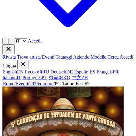
Accedi
Rivista
Trova artista
Eventi
Tatuaggi
Aziende
Modelle
Cerca
Accedi
Lingua
English
EN
Русский
RU
Deutsch
DE
Español
ES
Français
FR
Italiano
IT
Português
PT
한국어
KO
中文
ZH
Home
/
Eventi
/
2026
/
ottobre
/
PG Tattoo Fest #5