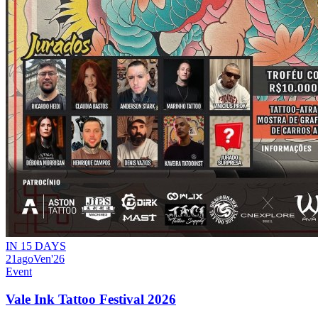
IN 15 DAYS
21
ago
Ven
'26
Event
Vale Ink Tattoo Festival 2026