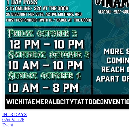
IN 53 DAYS
02
ott
Ven
'26
Event