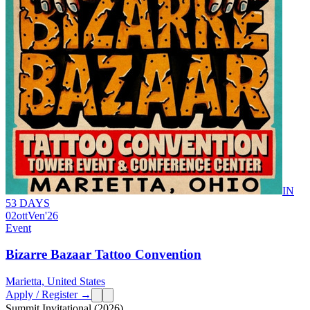
IN
53 DAYS
02
ott
Ven
'26
Event
Bizarre Bazaar Tattoo Convention
Marietta, United States
Apply / Register →
Summit Invitational (2026)