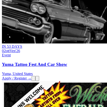
IN 53 DAYS
02
ott
Ven
'26
Event
Yuma Tattoo Fest And Car Show
Yuma, United States
Apply / Register →