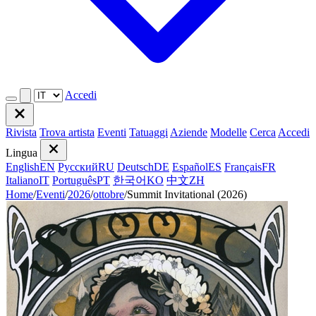
Accedi
Rivista
Trova artista
Eventi
Tatuaggi
Aziende
Modelle
Cerca
Accedi
Lingua
English
EN
Русский
RU
Deutsch
DE
Español
ES
Français
FR
Italiano
IT
Português
PT
한국어
KO
中文
ZH
Home
/
Eventi
/
2026
/
ottobre
/
Summit Invitational (2026)