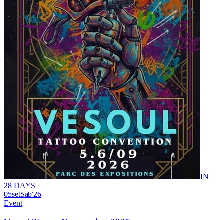
IN
28 DAYS
05
set
Sab
'26
Event