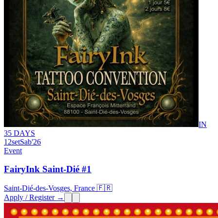
IN
35 DAYS
12
set
Sab
'26
Event
FairyInk Saint-Dié #1
Saint-Dié-des-Vosges, France 🇫🇷
Apply / Register →