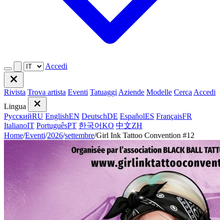
Accedi
Rivista
Trova artista
Eventi
Tatuaggi
Aziende
Modelle
Cerca
Accedi
Lingua
Русский
RU
English
EN
Deutsch
DE
Español
ES
Français
FR
Italiano
IT
Português
PT
한국어
KO
中文
ZH
Home
/
Eventi
/
2026
/
settembre
/
Girl Ink Tattoo Convention #12