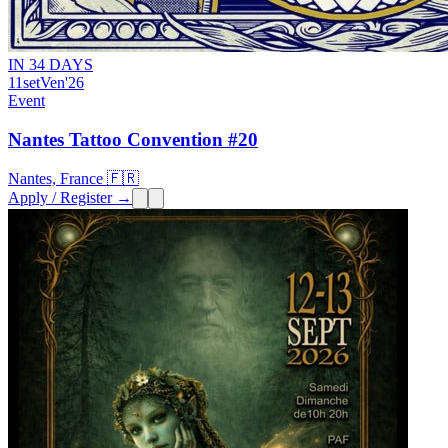
IN 34 DAYS
11
set
Ven
'26
Event
Nantes Tattoo Convention #20
Nantes, France 🇫🇷
Apply / Register →