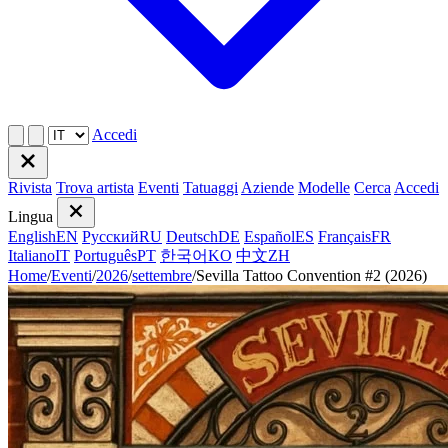
Accedi
Rivista
Trova artista
Eventi
Tatuaggi
Aziende
Modelle
Cerca
Accedi
Lingua
English
EN
Русский
RU
Deutsch
DE
Español
ES
Français
FR
Italiano
IT
Português
PT
한국어
KO
中文
ZH
Home
/
Eventi
/
2026
/
settembre
/
Sevilla Tattoo Convention #2 (2026)