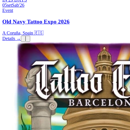
05
set
Sab
'26
Event
Old Navy Tattoo Expo 2026
A Coruña, Spain 🇪🇸
Details →