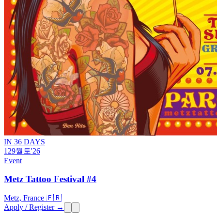
IN 36 DAYS
12
9월
토
'26
Event
Metz Tattoo Festival #4
Metz, France 🇫🇷
Apply / Register →