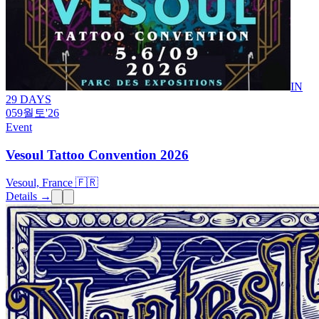
IN
29 DAYS
05
9월
토
'26
Event
Vesoul Tattoo Convention 2026
Vesoul, France 🇫🇷
Details →