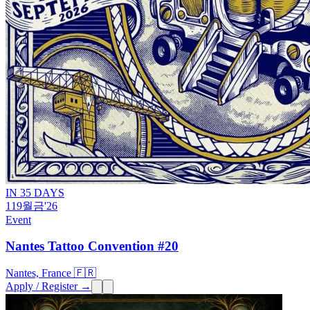
IN 35 DAYS
11
9월
금
'26
Event
Nantes Tattoo Convention #20
Nantes, France 🇫🇷
Apply / Register →