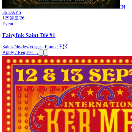
IN
36 DAYS
12
9월
토
'26
Event
FairyInk Saint-Dié #1
Saint-Dié-des-Vosges, France 🇫🇷
Apply / Register →