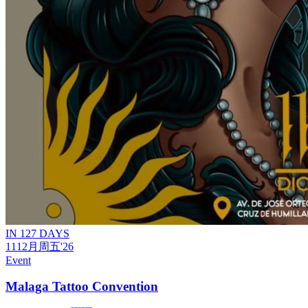
IN 127 DAYS
11
12月
周五
'26
Event
Malaga Tattoo Convention