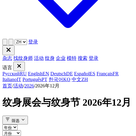
登录
杂志
找纹身师
活动
纹身
企业
模特
搜索
登录
语言
Русский
RU
English
EN
Deutsch
DE
Español
ES
Français
FR
Italiano
IT
Português
PT
한국어
KO
中文
ZH
首页
/
活动
/
2026
/
2026年12月
纹身展会与纹身节 2026年12月
筛选