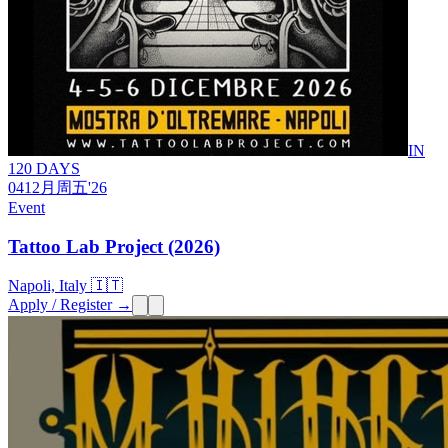
IN
120 DAYS
04
12月
周五
'26
Event
Tattoo Lab Project (2026)
Napoli, Italy 🇮🇹
Apply / Register →