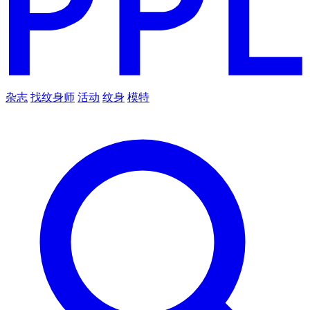
杂志
找纹身师
活动
纹身
模特