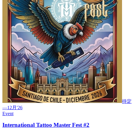
待定
—
12月
'26
Event
International Tattoo Master Fest #2