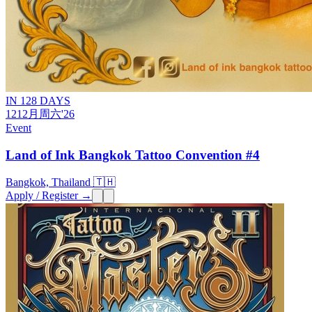
IN 128 DAYS
12
12月
周六
'26
Event
Land of Ink Bangkok Tattoo Convention #4
Bangkok, Thailand 🇹🇭
Apply / Register →