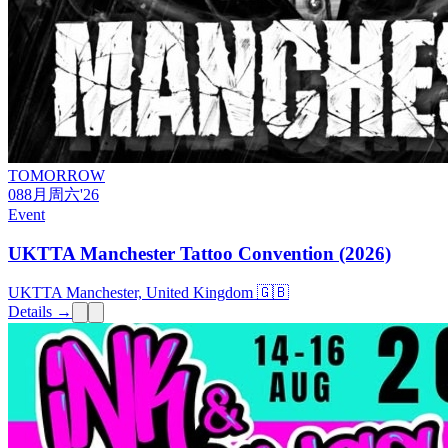
TOMORROW
08
8月
周六
'26
Event
UKTTA Manchester Tattoo Convention (2026)
UKTTA Manchester, United Kingdom 🇬🇧
Details →