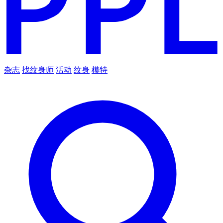
杂志
找纹身师
活动
纹身
模特