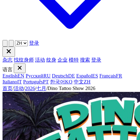
登录
杂志
找纹身师
活动
纹身
企业
模特
搜索
登录
语言
English
EN
Русский
RU
Deutsch
DE
Español
ES
Français
FR
Italiano
IT
Português
PT
한국어
KO
中文
ZH
首页
/
活动
/
2026
/
七月
/
Dino Tattoo Show 2026