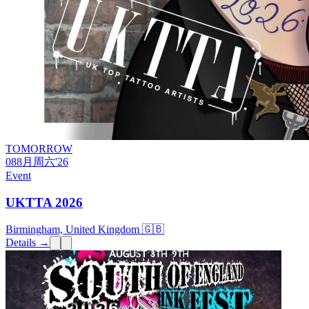
TOMORROW
08
8月
周六
'26
Event
UKTTA 2026
Birmingham, United Kingdom 🇬🇧
Details →