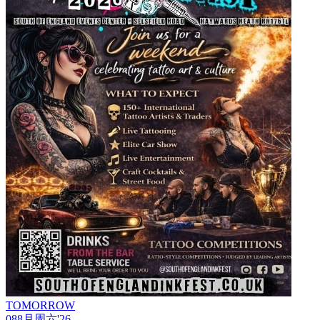
TOMORROW
08
8月
周六
'26