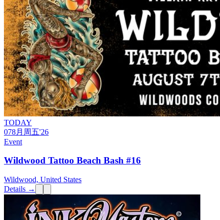
TODAY
07
8月
周五
'26
Event
Wildwood Tattoo Beach Bash #16
Wildwood, United States
Details →