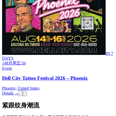
IN 7
DAYS
14
8月
周五
'26
Event
Hell City Tattoo Festival 2026 – Phoenix
Phoenix, United States
Details →
紧跟纹身潮流