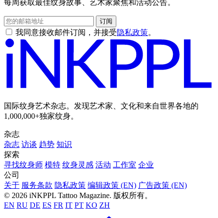
每周获取最佳纹身故事、艺术家聚焦和活动公告。
订阅
我同意接收邮件订阅，并接受
隐私政策
。
国际纹身艺术杂志。发现艺术家、文化和来自世界各地的
1,000,000+独家纹身。
杂志
杂志
访谈
趋势
知识
探索
寻找纹身师
模特
纹身灵感
活动
工作室
企业
公司
关于
服务条款
隐私政策
编辑政策 (EN)
广告政策 (EN)
© 2026 iNKPPL Tattoo Magazine. 版权所有。
EN
RU
DE
ES
FR
IT
PT
KO
ZH