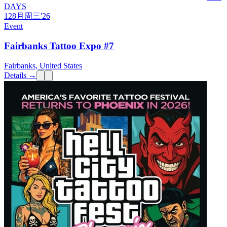
DAYS
12
8月
周三
'26
Event
Fairbanks Tattoo Expo #7
Fairbanks, United States
Details →