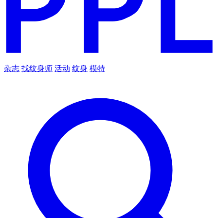
杂志
找纹身师
活动
纹身
模特