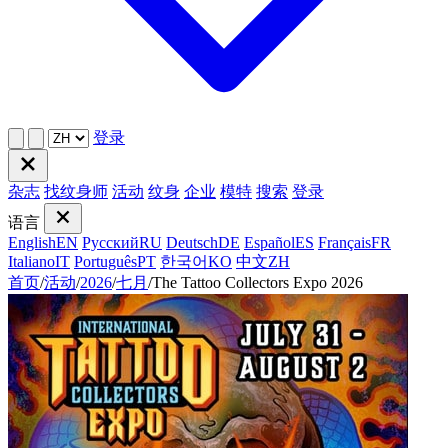
登录
杂志
找纹身师
活动
纹身
企业
模特
搜索
登录
语言
English
EN
Русский
RU
Deutsch
DE
Español
ES
Français
FR
Italiano
IT
Português
PT
한국어
KO
中文
ZH
首页
/
活动
/
2026
/
七月
/
The Tattoo Collectors Expo 2026