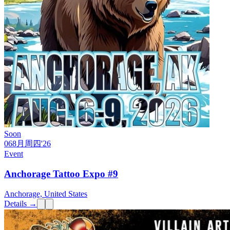
Soon
06
8月
周四
'26
Event
Anchorage Tattoo Expo #9
Anchorage, United States
Details →