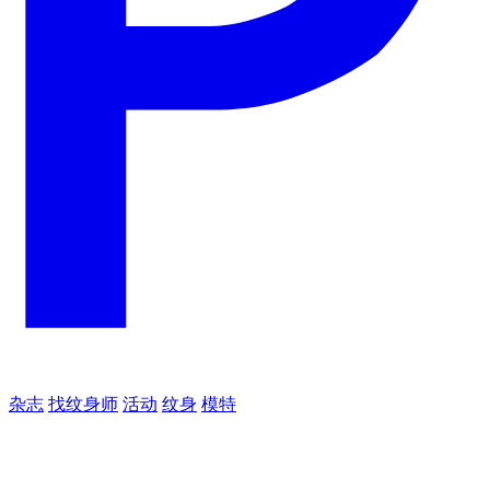
杂志
找纹身师
活动
纹身
模特