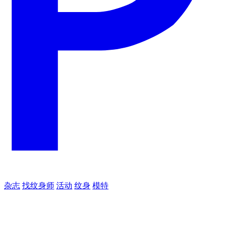
杂志
找纹身师
活动
纹身
模特