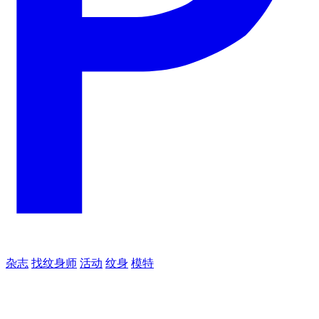
杂志
找纹身师
活动
纹身
模特