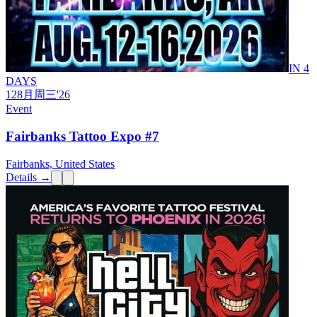
IN 4
DAYS
12
8月
周三
'26
Event
Fairbanks Tattoo Expo #7
Fairbanks, United States
Details →