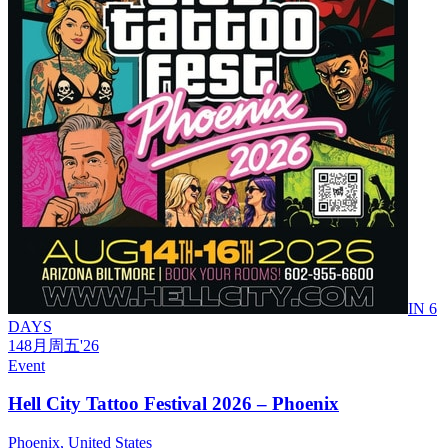
IN 6
DAYS
14
8月
周五
'26
Event
Hell City Tattoo Festival 2026 – Phoenix
Phoenix, United States