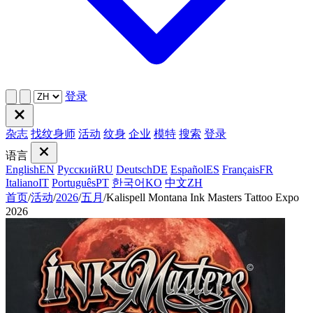
登录
杂志
找纹身师
活动
纹身
企业
模特
搜索
登录
语言
English
EN
Русский
RU
Deutsch
DE
Español
ES
Français
FR
Italiano
IT
Português
PT
한국어
KO
中文
ZH
首页
/
活动
/
2026
/
五月
/
Kalispell Montana Ink Masters Tattoo Expo
2026