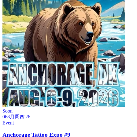
Soon
06
8月
周四
'26
Event
Anchorage Tattoo Expo #9