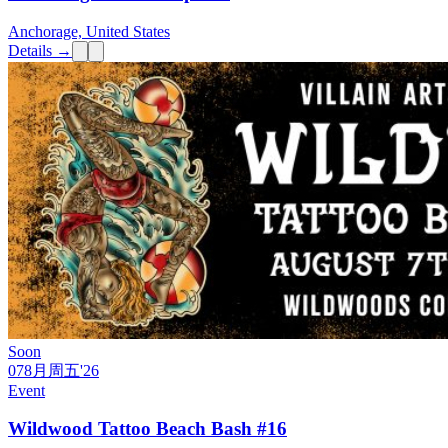
Anchorage, United States
Details →
Soon
07
8月
周五
'26
Event
Wildwood Tattoo Beach Bash #16