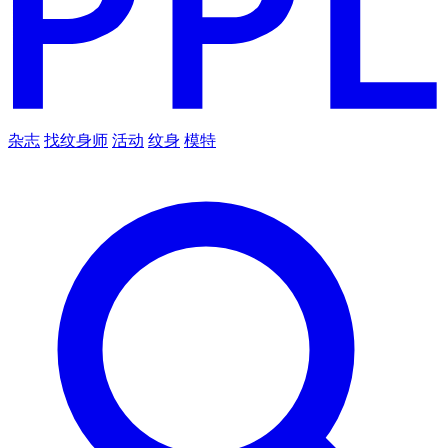
杂志
找纹身师
活动
纹身
模特