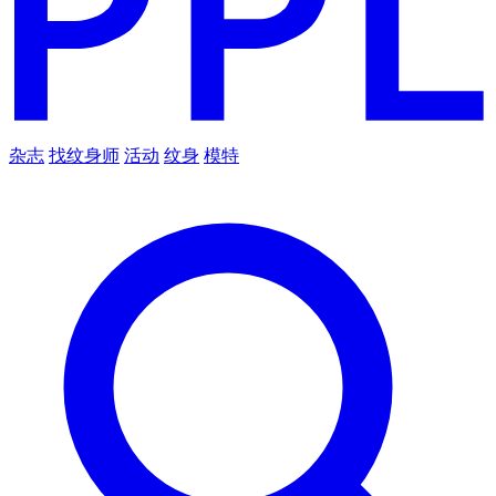
杂志
找纹身师
活动
纹身
模特