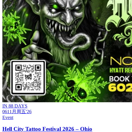
IN 88 DAYS
06
11月
周五
'26
Event
Hell City Tattoo Festival 2026 – Ohio