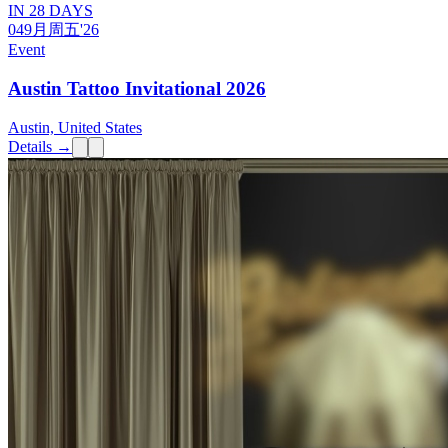
IN 28 DAYS
04
9月
周五
'26
Event
Austin Tattoo Invitational 2026
Austin, United States
Details →