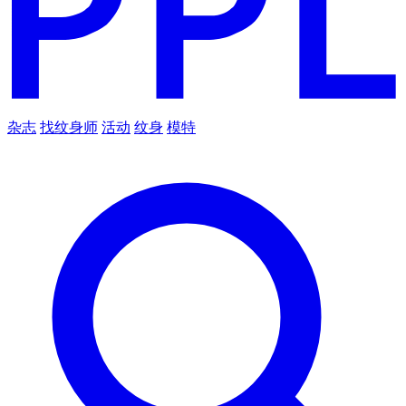
杂志
找纹身师
活动
纹身
模特