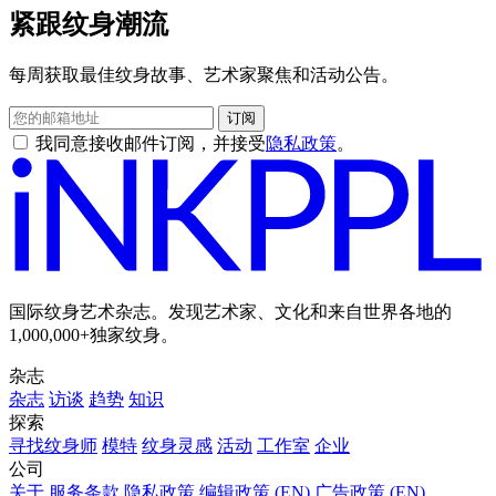
紧跟纹身潮流
每周获取最佳纹身故事、艺术家聚焦和活动公告。
订阅
我同意接收邮件订阅，并接受
隐私政策
。
国际纹身艺术杂志。发现艺术家、文化和来自世界各地的
1,000,000+独家纹身。
杂志
杂志
访谈
趋势
知识
探索
寻找纹身师
模特
纹身灵感
活动
工作室
企业
公司
关于
服务条款
隐私政策
编辑政策 (EN)
广告政策 (EN)