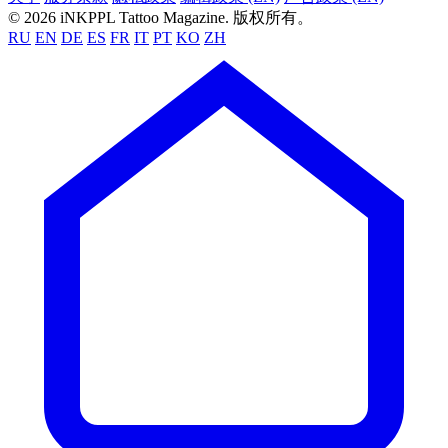
© 2026 iNKPPL Tattoo Magazine. 版权所有。
RU
EN
DE
ES
FR
IT
PT
KO
ZH