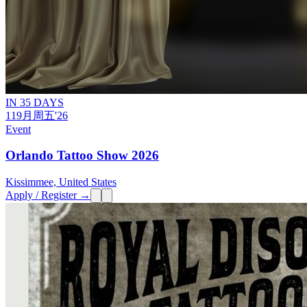
IN 35 DAYS
11
9月
周五
'26
Event
Orlando Tattoo Show 2026
Kissimmee, United States
Apply / Register →