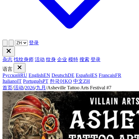
登录
杂志
找纹身师
活动
纹身
企业
模特
搜索
登录
语言
Русский
RU
English
EN
Deutsch
DE
Español
ES
Français
FR
Italiano
IT
Português
PT
한국어
KO
中文
ZH
首页
/
活动
/
2026
/
九月
/
Asheville Tattoo Arts Festival #7