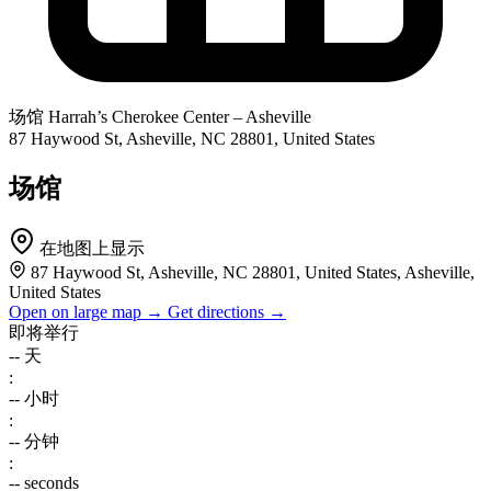
场馆
Harrah’s Cherokee Center – Asheville
87 Haywood St, Asheville, NC 28801, United States
场馆
在地图上显示
87 Haywood St, Asheville, NC 28801, United States, Asheville,
United States
Open on large map →
Get directions →
即将举行
--
天
:
--
小时
:
--
分钟
:
--
seconds