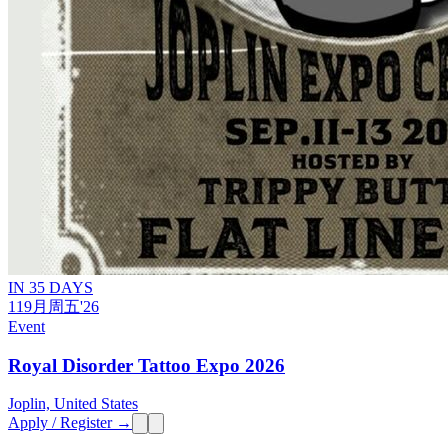
IN 35 DAYS
11
9月
周五
'26
Event
Royal Disorder Tattoo Expo 2026
Joplin, United States
Apply / Register →