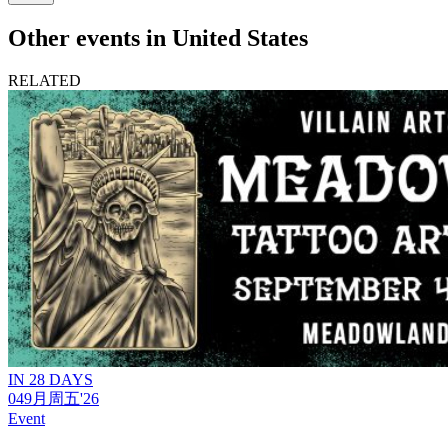
Other events in United States
RELATED
IN 28 DAYS
04
9月
周五
'26
Event