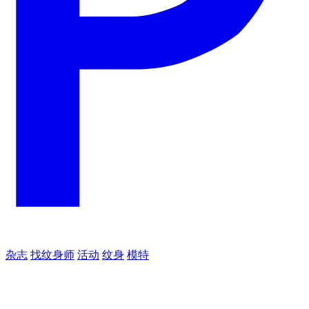
杂志
找纹身师
活动
纹身
模特