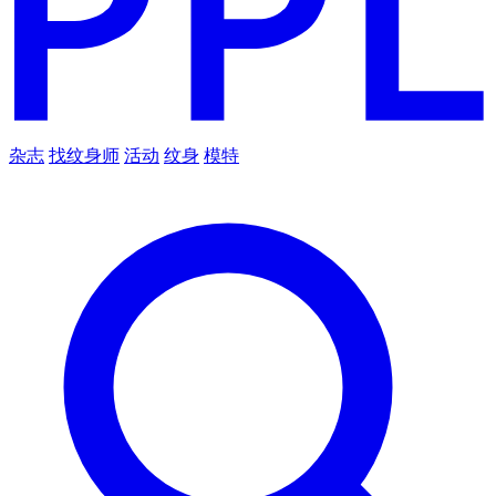
杂志
找纹身师
活动
纹身
模特