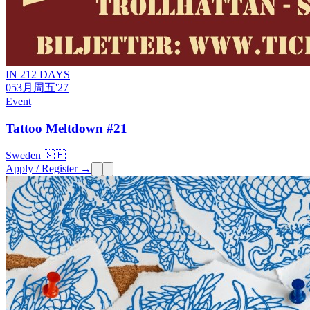
IN 212 DAYS
05
3月
周五
'27
Event
Tattoo Meltdown #21
Sweden 🇸🇪
Apply / Register →