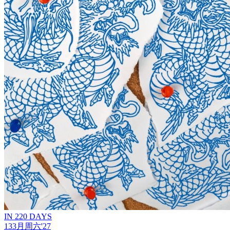
IN 220 DAYS
13
3月
周六
'27