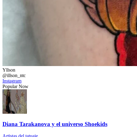
Yllson
@illson_ntc
Instagram
Popular Now
Diana Tarakanova y el universo Shoekids
Artistas del tatuaje