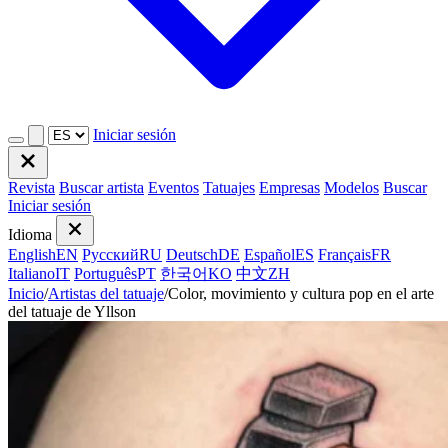
Iniciar sesión
Revista
Buscar artista
Eventos
Tatuajes
Empresas
Modelos
Buscar
Iniciar sesión
Idioma
English
EN
Русский
RU
Deutsch
DE
Español
ES
Français
FR
Italiano
IT
Português
PT
한국어
KO
中文
ZH
Inicio
/
Artistas del tatuaje
/
Color, movimiento y cultura pop en el arte
del tatuaje de Yllson