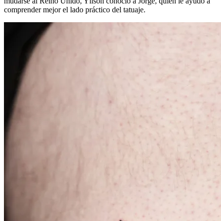
mudarse al Reino Unido, Yllson conoció a Jorge, quien le ayudó a
comprender mejor el lado práctico del tatuaje.