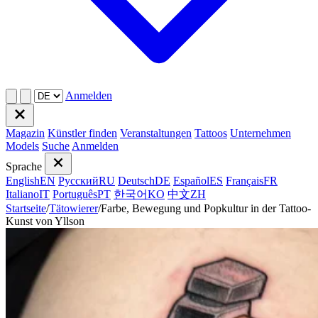
Anmelden
Magazin
Künstler finden
Veranstaltungen
Tattoos
Unternehmen
Models
Suche
Anmelden
Sprache
English
EN
Русский
RU
Deutsch
DE
Español
ES
Français
FR
Italiano
IT
Português
PT
한국어
KO
中文
ZH
Startseite
/
Tätowierer
/
Farbe, Bewegung und Popkultur in der Tattoo-
Kunst von Yllson