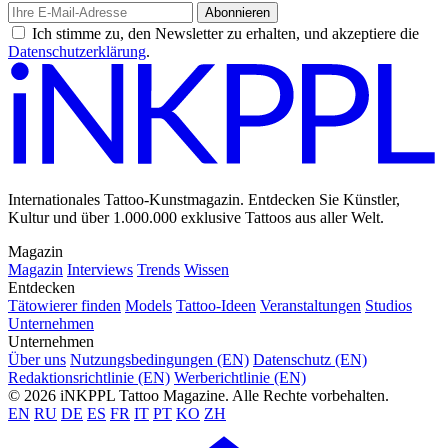
Abonnieren
Ich stimme zu, den Newsletter zu erhalten, und akzeptiere die
Datenschutzerklärung
.
Internationales Tattoo-Kunstmagazin. Entdecken Sie Künstler,
Kultur und über 1.000.000 exklusive Tattoos aus aller Welt.
Magazin
Magazin
Interviews
Trends
Wissen
Entdecken
Tätowierer finden
Models
Tattoo-Ideen
Veranstaltungen
Studios
Unternehmen
Unternehmen
Über uns
Nutzungsbedingungen (EN)
Datenschutz (EN)
Redaktionsrichtlinie (EN)
Werberichtlinie (EN)
© 2026 iNKPPL Tattoo Magazine. Alle Rechte vorbehalten.
EN
RU
DE
ES
FR
IT
PT
KO
ZH