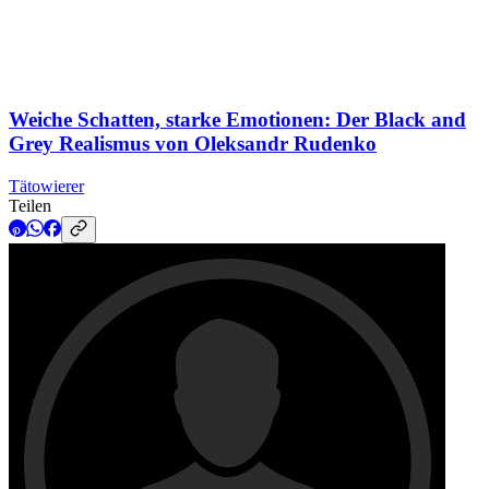
Weiche Schatten, starke Emotionen: Der Black and
Grey Realismus von Oleksandr Rudenko
Tätowierer
Teilen