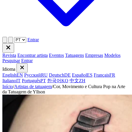
Entrar
Revista
Encontrar artista
Eventos
Tatuagens
Empresas
Modelos
Pesquisar
Entrar
Idioma
English
EN
Русский
RU
Deutsch
DE
Español
ES
Français
FR
Italiano
IT
Português
PT
한국어
KO
中文
ZH
Início
/
Artistas de tatuagem
/
Cor, Movimento e Cultura Pop na Arte
da Tatuagem de Yllson