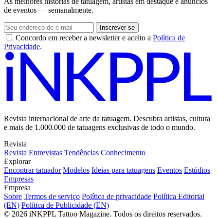
As melhores histórias de tatuagem, artistas em destaque e anúncios
de eventos — semanalmente.
Inscrever-se
Concordo em receber a newsletter e aceito a
Política de
Privacidade
.
Revista internacional de arte da tatuagem. Descubra artistas, cultura
e mais de 1.000.000 de tatuagens exclusivas de todo o mundo.
Revista
Revista
Entrevistas
Tendências
Conhecimento
Explorar
Encontrar tatuador
Modelos
Ideias para tatuagens
Eventos
Estúdios
Empresas
Empresa
Sobre
Termos de serviço
Política de privacidade
Política Editorial
(EN)
Política de Publicidade (EN)
© 2026 iNKPPL Tattoo Magazine. Todos os direitos reservados.