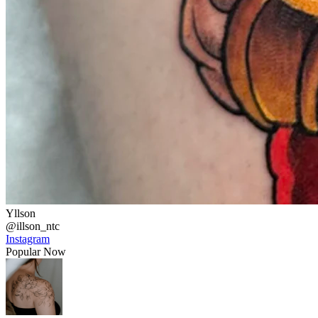
Yllson
@illson_ntc
Instagram
Popular Now