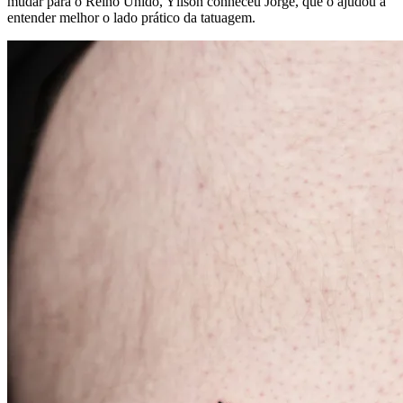
mudar para o Reino Unido, Yllson conheceu Jorge, que o ajudou a
entender melhor o lado prático da tatuagem.