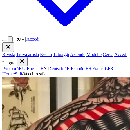
Accedi
Rivista
Trova artista
Eventi
Tatuaggi
Aziende
Modelle
Cerca
Accedi
Lingua
Русский
RU
English
EN
Deutsch
DE
Español
ES
Français
FR
Home
/
Stili
/
Vecchio stile